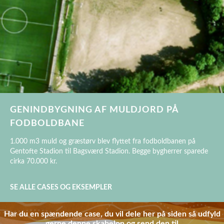
GENINDBYGNING AF MULDJORD PÅ
FODBOLDBANE
1.000 m3 muld og græstørv blev flyttet fra fodboldbanen på
Gentofte Stadion til Bagsværd Stadion. Begge bygherrer sparede
cirka 70.000 kr.
SE ALLE CASES OG EKSEMPLER
Har du en spændende case, du vil dele her på siden så udfyld
gerne denne
skabelon
og send den til