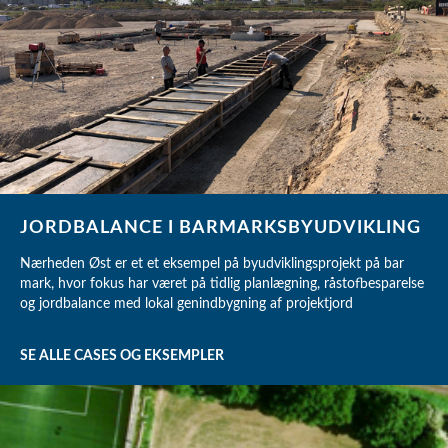
JORDBALANCE I BARMARKSBYUDVIKLING
Nærheden Øst er et et eksempel på byudviklingsprojekt på bar
mark, hvor fokus har været på tidlig planlægning, råstofbesparelse
og jordbalance med lokal genindbygning af projektjord
SE ALLE CASES OG EKSEMPLER