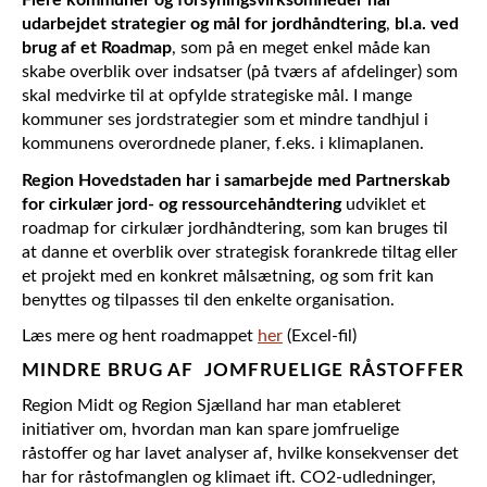
Flere kommuner og forsyningsvirksomheder har
udarbejdet strategier og mål for jordhåndtering
,
bl.a. ved
brug af et Roadmap
, som på en meget enkel måde kan
skabe overblik over indsatser (på tværs af afdelinger) som
skal medvirke til at opfylde strategiske mål. I mange
kommuner ses jordstrategier som et mindre tandhjul i
kommunens overordnede planer, f.eks. i klimaplanen.
​Region Hovedstaden har i samarbejde med Partnerskab
for cirkulær jord- og ressourcehåndtering
udviklet et
roadmap for cirkulær jordhåndtering, som kan bruges til
at danne et overblik over strategisk forankrede tiltag eller
et projekt med en konkret målsætning, og som frit kan
benyttes og tilpasses til den enkelte organisation.
Læs mere og hent roadmappet
her
(Excel-fil)
MINDRE BRUG AF JOMFRUELIGE RÅSTOFFER
Region Midt og Region Sjælland har man etableret
initiativer om, hvordan man kan spare jomfruelige
råstoffer og har lavet analyser af, hvilke konsekvenser det
har for råstofmanglen og klimaet ift. CO2-udledninger,