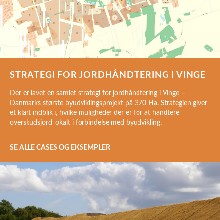
STRATEGI FOR JORDHÅNDTERING I VINGE
Der er lavet en samlet strategi for jordhåndtering i Vinge –
Danmarks største byudviklingsprojekt på 370 Ha. Strategien giver
et klart indblik i, hvilke muligheder der er for at håndtere
overskudsjord lokalt i forbindelse med byudvikling.
SE ALLE CASES OG EKSEMPLER