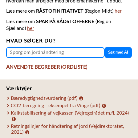
hvordan man arbejder med problematikkerne i udbud.
Læs mere om
RÅSTOFINITIATIVET
(Region Midt)
her
Læs mere om
SPAR PÅ RÅDSTOFFERNE
(Region
Sjælland)
her
HVAD SØGER DU?
Søg med AI
ANVENDTE BEGREBER (ORDLISTE)
Værktøjer
Bæredygtighedsvurdering (pdf)
CO2-beregning - eksempel fra Vinge (pdf)
Kalkstabilisering af vejkassen (Vejregelrådet m.fl. 2024)
Retningslinjer for håndtering af jord (Vejdirektoratet,
2021)