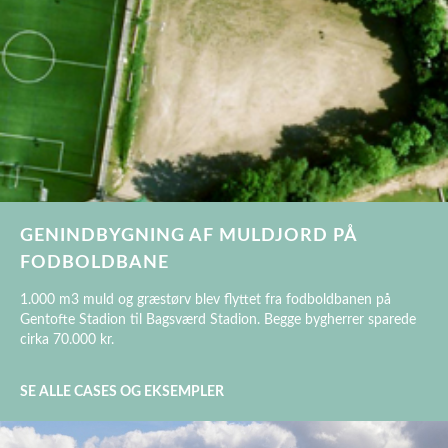
GENINDBYGNING AF MULDJORD PÅ
FODBOLDBANE
1.000 m3 muld og græstørv blev flyttet fra fodboldbanen på
Gentofte Stadion til Bagsværd Stadion. Begge bygherrer sparede
cirka 70.000 kr.
SE ALLE CASES OG EKSEMPLER