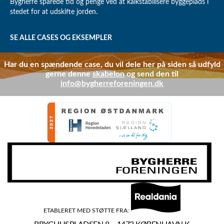
Bygherre sparede tid og penge ved at kalkstabilisere byggeplads i
stedet for at udskifte jorden.
SE ALLE CASES OG EKSEMPLER
Har du en spændende case, du vil dele her på siden så udfyld
gerne denne
skabelon
og send den til
info@bygherreforeningen.dk
ETABLERET MED STØTTE FRA: