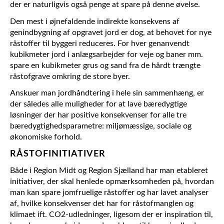
der er naturligvis også penge at spare på denne øvelse.
Den mest i øjnefaldende indirekte konsekvens af
genindbygning af opgravet jord er dog, at behovet for nye
råstoffer til byggeri reduceres. For hver genanvendt
kubikmeter jord i anlægsarbejder for veje og baner mm.
spare en kubikmeter grus og sand fra de hårdt trængte
råstofgrave omkring de store byer.
Anskuer man jordhåndtering i hele sin sammenhæng, er
der således alle muligheder for at lave bæredygtige
løsninger der har positive konsekvenser for alle tre
bæredygtighedsparametre: miljømæssige, sociale og
økonomiske forhold.
RÅSTOFINITIATIVER
Både i Region Midt og Region Sjælland har man etableret
initiativer, der skal henlede opmærksomheden på, hvordan
man kan spare jomfruelige råstoffer og har lavet analyser
af, hvilke konsekvenser det har for råstofmanglen og
klimaet ift. CO2-udledninger, ligesom der er inspiration til,