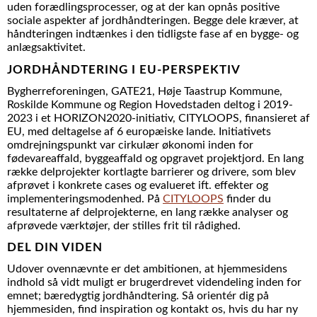
uden forædlingsprocesser, og at der kan opnås positive
sociale aspekter af jordhåndteringen. Begge dele kræver, at
håndteringen indtænkes i den tidligste fase af en bygge- og
anlægsaktivitet.
JORDHÅNDTERING I EU-PERSPEKTIV
Bygherreforeningen, GATE21, Høje Taastrup Kommune,
Roskilde Kommune og Region Hovedstaden deltog i 2019-
2023 i et HORIZON2020-initiativ, CITYLOOPS, finansieret af
EU, med deltagelse af 6 europæiske lande. Initiativets
omdrejningspunkt var cirkulær økonomi inden for
fødevareaffald, byggeaffald og opgravet projektjord. En lang
række delprojekter kortlagte barrierer og drivere, som blev
afprøvet i konkrete cases og evalueret ift. effekter og
implementeringsmodenhed. På
CITYLOOPS
finder du
resultaterne af delprojekterne, en lang række analyser og
afprøvede værktøjer, der stilles frit til rådighed.
DEL DIN VIDEN
Udover ovennævnte er det ambitionen, at hjemmesidens
indhold så vidt muligt er brugerdrevet videndeling inden for
emnet; bæredygtig jordhåndtering. Så orientér dig på
hjemmesiden, find inspiration og kontakt os, hvis du har ny