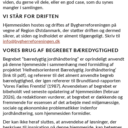
viden, du gerne vil dele, eller en god case, som du synes
mangler i samlingen.
VI STÅR FOR DRIFTEN
Hjemmesiden hostes og driftes af Bygherreforeningen på
vegne af Region Østdanmark, der støtter driften og dermed
sikrer, at siden og indholdet er alment tilgængeligt. Skriv til
info@bygherreforeningen.dk
VORES BRUG AF BEGREBET BÆREDYGTIGHED
Begrebet ”bæredygtig jordhåndtering” er oprindeligt anvendt
på denne hjemmeside i sammenhæng med formidling af
projektet ’Helhedsorienteret Bæredygtig Jordhåndtering’
(link til pdf), og refererer til det alment anvendte begreb
bæredygtighed, der igen refererer til Brundtland-rapporten
’Vores Fælles Fremtid’ (1987). Anvendelsen af begrebet er
bibeholdt ved seneste opdatering af hjemmesiden (februar
2026), da redaktionen vurderer, at begrebet er dækkende og
fremmende for essensen af det arbejde med miljømæssige,
sociale og økonomiske problematikker indenfor
jordhåndtering, som hjemmesiden formidler.
Der kan ikke heraf sluttes, at anvendelse af løsninger, der
beskrives til inspiration på denne hjemmeside, kan betegnes