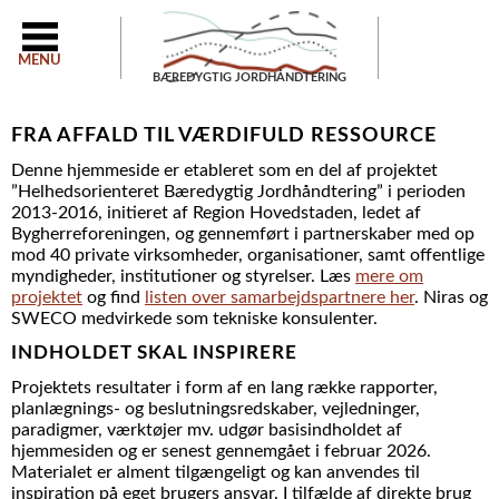
MENU
BÆREDYGTIG JORDHÅNDTERING
FRA AFFALD TIL VÆRDIFULD RESSOURCE
Denne hjemmeside er etableret som en del af projektet
”Helhedsorienteret Bæredygtig Jordhåndtering” i perioden
2013-2016, initieret af Region Hovedstaden, ledet af
Bygherreforeningen, og gennemført i partnerskaber med op
mod 40 private virksomheder, organisationer, samt offentlige
myndigheder, institutioner og styrelser. Læs
mere om
projektet
og find
listen over samarbejdspartnere her
. Niras og
SWECO medvirkede som tekniske konsulenter.
INDHOLDET SKAL INSPIRERE
Projektets resultater i form af en lang række rapporter,
planlægnings- og beslutningsredskaber, vejledninger,
paradigmer, værktøjer mv. udgør basisindholdet af
hjemmesiden og er senest gennemgået i februar 2026.
Materialet er alment tilgængeligt og kan anvendes til
inspiration på eget brugers ansvar. I tilfælde af direkte brug