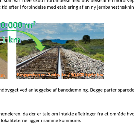
, som var i overskud i forbindelse med udvidelse af en motorvej.
tid efter i forbindelse med etablering af en ny jernbanestræknin
ndbygget ved anlæggelse af banedæmning. Begge parter sparede ca
æneleren, da der er tale om intakte aflejringer fra et område hv
 lokaliteterne ligger i samme kommune.