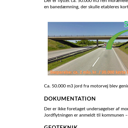
Der er flyttet ca. 50.000 m3 ren moræneler
en banedæmning, der skulle etableres kort 
Ca. 50.000 m3 jord fra motorvej blev geni
DOKUMENTATION
Der er ikke foretaget undersøgelser af mor
Jordflytningen er anmeldt til kommunen –
GEOTEKNIK