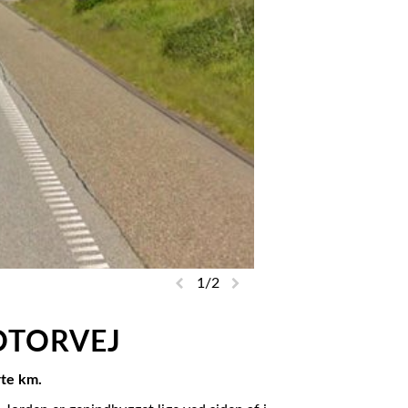
1
/2
OTORVEJ
rte km.