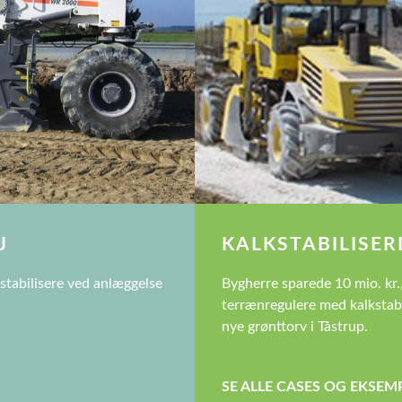
J
KALKSTABILISE
stabilisere ved anlæggelse
Bygherre sparede 10 mio. kr.
terrænregulere med kalkstabi
nye grønttorv i Tåstrup.
SE ALLE CASES OG EKSEM