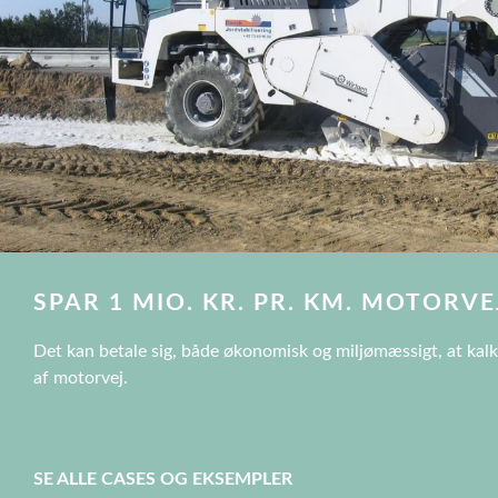
SPAR 1 MIO. KR. PR. KM. MOTORVE
Det kan betale sig, både økonomisk og miljømæssigt, at kalk
af motorvej.
SE ALLE CASES OG EKSEMPLER