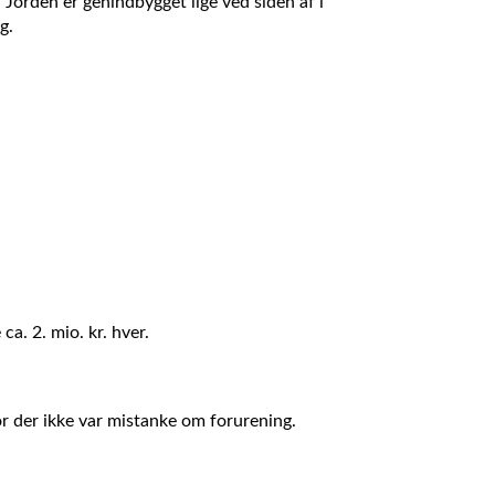
 Jorden er genindbygget lige ved siden af i
g.
. 2. mio. kr. hver.
or der ikke var mistanke om forurening.