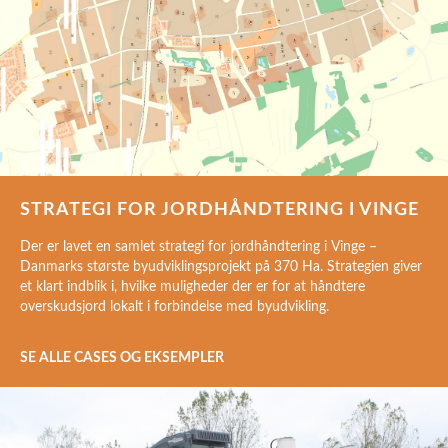
STRATEGI FOR JORDHÅNDTERING I VINGE
Der er lavet en samlet strategi for jordhåndtering i Vinge –
Danmarks største byudviklingsprojekt på 370 Ha. Strategien giver
et klart indblik i, hvilke muligheder der er for at håndtere
overskudsjord lokalt i forbindelse med byudvikling.
SE ALLE CASES OG EKSEMPLER