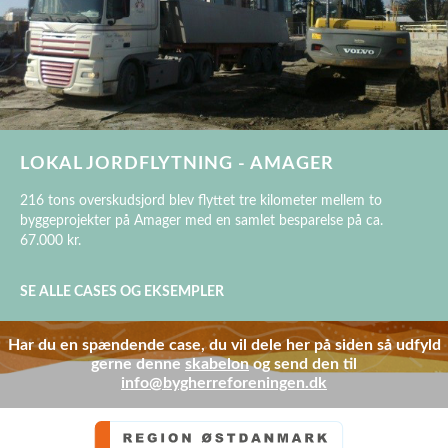
LOKAL JORDFLYTNING - AMAGER
216 tons overskudsjord blev flyttet tre kilometer mellem to
byggeprojekter på Amager med en samlet besparelse på ca.
67.000 kr.
SE ALLE CASES OG EKSEMPLER
Har du en spændende case, du vil dele her på siden så udfyld
gerne denne
skabelon
og send den til
info@bygherreforeningen.dk