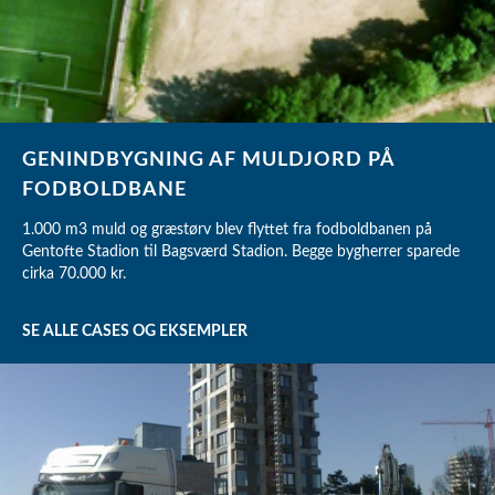
GENINDBYGNING AF MULDJORD PÅ
FODBOLDBANE
1.000 m3 muld og græstørv blev flyttet fra fodboldbanen på
Gentofte Stadion til Bagsværd Stadion. Begge bygherrer sparede
cirka 70.000 kr.
SE ALLE CASES OG EKSEMPLER