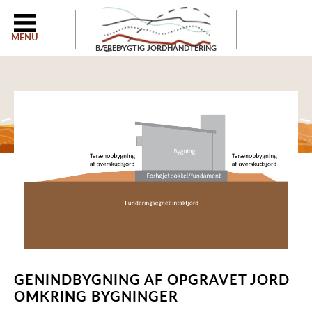
MENU
BÆREDYGTIG JORDHÅNDTERING
GENINDBYGNING AF OPGRAVET JORD
OMKRING BYGNINGER