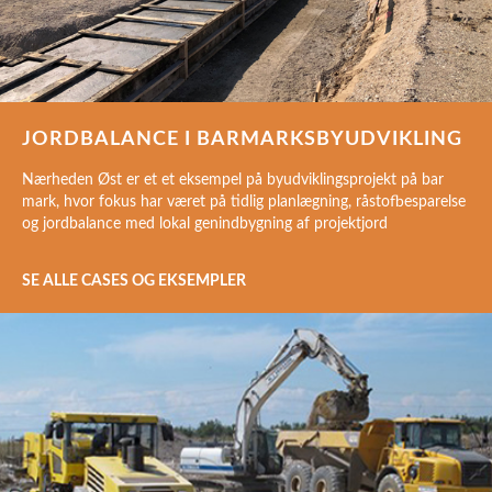
JORDBALANCE I BARMARKSBYUDVIKLING
Nærheden Øst er et et eksempel på byudviklingsprojekt på bar
mark, hvor fokus har været på tidlig planlægning, råstofbesparelse
og jordbalance med lokal genindbygning af projektjord
SE ALLE CASES OG EKSEMPLER