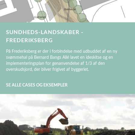
SUNDHEDS-LANDSKABER -
FREDERIKSBERG
På Frederiksberg er der i forbindelse med udbuddet af en ny
svømmehal på Bernard Bangs Allé lavet en ideskitse og en
implementeringsplan for genanvendelse af 1/3 af den
overskudsjord, der bliver frigivet af byggeriet.
SE ALLE CASES OG EKSEMPLER