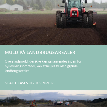
MULD PÅ LANDBRUGSAREALER
Overskudsmuld, der ikke kan genanvendes inden for
byudviklingsområder, kan afsættes til nærliggende
landbrugsarealer.
SE ALLE CASES OG EKSEMPLER