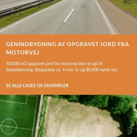
GENINDBYGNING AF OPGRAVET JORD FRA
MOTORVEJ
50.000 m3 opgravet jord fra motorvej blev brugt til
banedæmning. Besparelse ca. 4 mio. kr og 80.000 kørte km.
SE ALLE CASES OG EKSEMPLER