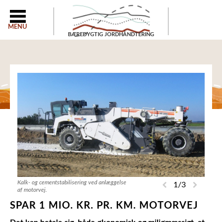
MENU
BÆREDYGTIG JORDHÅNDTERING
Kalk- og cementstabilisering ved anlæggelse
1
/3
af motorvej.
SPAR 1 MIO. KR. PR. KM. MOTORVEJ