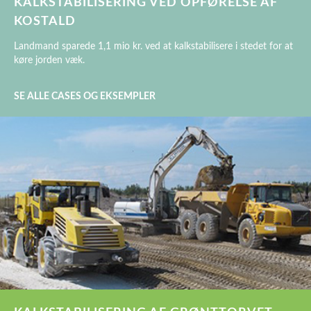
KALKSTABILISERING VED OPFØRELSE AF
KOSTALD
Landmand sparede 1,1 mio kr. ved at kalkstabilisere i stedet for at
køre jorden væk.
SE ALLE CASES OG EKSEMPLER