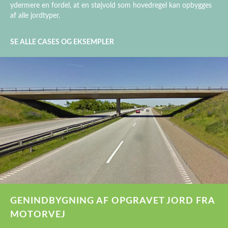
ydermere en fordel, at en støjvold som hovedregel kan opbygges
af alle jordtyper.
SE ALLE CASES OG EKSEMPLER
GENINDBYGNING AF OPGRAVET JORD FRA
MOTORVEJ