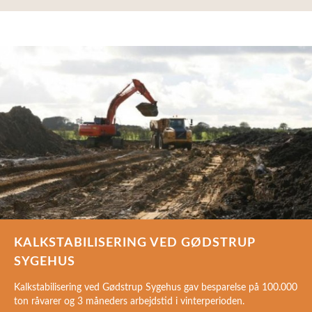
KALKSTABILISERING VED GØDSTRUP
SYGEHUS
Kalkstabilisering ved Gødstrup Sygehus gav besparelse på 100.000
ton råvarer og 3 måneders arbejdstid i vinterperioden.