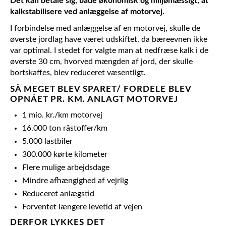
Det kan betale sig, både økonomisk og miljømæssigt, at
kalkstabilisere ved anlæggelse af motorvej.
I forbindelse med anlæggelse af en motorvej, skulle de
øverste jordlag have været udskiftet, da bæreevnen ikke
var optimal. I stedet for valgte man at nedfræse kalk i de
øverste 30 cm, hvorved mængden af jord, der skulle
bortskaffes, blev reduceret væsentligt.
SÅ MEGET BLEV SPARET/ FORDELE BLEV
OPNÅET PR. KM. ANLAGT MOTORVEJ
1 mio. kr./km motorvej
16.000 ton råstoffer/km
5.000 lastbiler
300.000 kørte kilometer
Flere mulige arbejdsdage
Mindre afhængighed af vejrlig
Reduceret anlægstid
Forventet længere levetid af vejen
DERFOR LYKKES DET