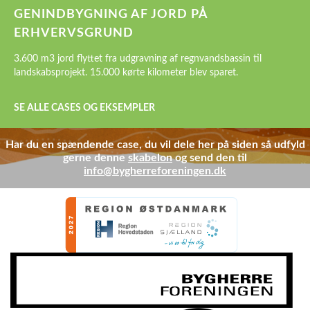
GENINDBYGNING AF JORD PÅ
ERHVERVSGRUND
3.600 m3 jord flyttet fra udgravning af regnvandsbassin til
landskabsprojekt. 15.000 kørte kilometer blev sparet.
SE ALLE CASES OG EKSEMPLER
Har du en spændende case, du vil dele her på siden så udfyld
gerne denne
skabelon
og send den til
info@bygherreforeningen.dk