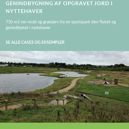
GENINDBYGNING AF OPGRAVET JORD I
NYTTEHAVER
750 m3 ren muld og græstørv fra en sportspark blev flyttet og
genindbyttet i nyttehaver.
SE ALLE CASES OG EKSEMPLER