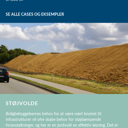
SE ALLE CASES OG EKSEMPLER
STØJVOLDE
Boligbebyggelsernes behov for at være nært knyttet til
infrastrukturer vil ofte skabe behov for støjdæmpende
foranstaltninger, og her er en jordvold en effektiv løsning. Det er