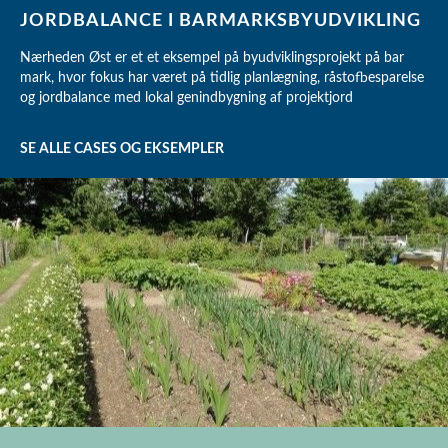
JORDBALANCE I BARMARKSBYUDVIKLING
Nærheden Øst er et et eksempel på byudviklingsprojekt på bar
mark, hvor fokus har været på tidlig planlægning, råstofbesparelse
og jordbalance med lokal genindbygning af projektjord
SE ALLE CASES OG EKSEMPLER