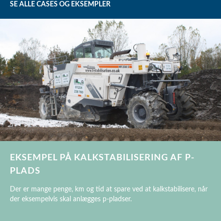
SE ALLE CASES OG EKSEMPLER
EKSEMPEL PÅ KALKSTABILISERING AF P-
PLADS
Der er mange penge, km og tid at spare ved at kalkstabilisere, når
der eksempelvis skal anlægges p-pladser.